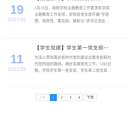
19
​5月18日，按照学校主题教育工作要求和学院
主题教育工作安排，学院各党支部开展“学思
2023.05
想、强党性、重实践、建新功”读书交流会主
题党日。会上，机关党支部青年教师党员、
2022级新能源科学与工程专业2班班导师赵朝
阳同志，机关党支部青年教师党员、2022级智
能建造专业4班班导师...
【学生党建】学生第一党支部、学生第二党支部召开预备党员接收大会
11
为深入贯彻落实新时代党的建设总要求和新时
代党的组织路线，做好发展党员工作，5月8日
2023.05
晚，学院学生第一党支部、学生第二党支部分
别召开预备党员接收大会。 学院党委副书记罗
妍妍和管理服务团队党员及青年教师党员等作
为入党介绍人参加会议。罗妍妍在讲话中强
调，本次拟接收的预...
上页
1
2
3
4
下页