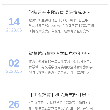
悟以学增智重要要求 推动主题教育走深走实的
通知》和《关于在主题教育中学习运用浙江
“千万工程”经验案...
学院召开主题教育调研情况交流会
14
按照学校主题教育工作部署，6月14日上午，
学院领导干部在X31601会议室召开主题教育调
2023.06
研情况交流会。自确定主题教育调查研究课题
后，学院每位领导干部根据课题的调研内容，
明确步骤、时间、地点、人员等具体安排，运
用座谈、访谈、出差、走访等方式，深入国内
外高校、合作企业、...
智慧城市与交通学院党委组织青年教师学习时代楷模万步炎先进事迹
02
作为主题教育的一次集体学习，6月1日下午，
智慧城市与交通学院党委组织全体青年教师学
2023.06
习时代楷模万步炎先进事迹。青年教师们认真
收看万步炎拒绝国外的高薪工作毅然回国、带
领团队从零开始自主研发关键技术、一年有三
分之二的时间在海上度过、研制“海牛Ⅱ号”在
海底成功下钻231...
【主题教育】机关党支部开展“学习二十大，永远跟党走”主题党日活动
26
5月25日下午，按照学院主题教育工作相关安
排，机关党支部党员同志与学生一起，在学院