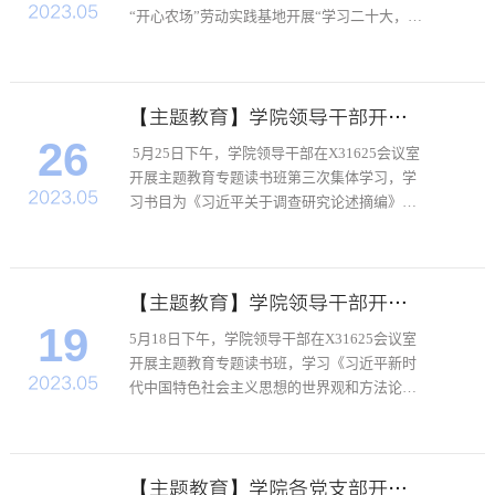
2023.05
“开心农场”劳动实践基地开展“学习二十大，永
远跟党走”主题党日活动。学院师生们此前多
次在开心农场开展劳动，在“小智农场”种下了
彩椒、薄荷、向日葵等植物。党员同志们到达
现场后，与学...
【主题教育】学院领导干部开展主题教育专题读书班第三次集体学习
26
5月25日下午，学院领导干部在X31625会议室
开展主题教育专题读书班第三次集体学习，学
2023.05
习书目为《习近平关于调查研究论述摘编》
（以下简称《摘编》）。党委副书记罗妍妍、
发展保障办公室主任俞建海、人力资源管理办
公室主任张艳阳、综合办公室主任高江波等在
院领导干部分别领学...
【主题教育】学院领导干部开展主题教育专题读书班学习
19
5月18日下午，学院领导干部在X31625会议室
开展主题教育专题读书班，学习《习近平新时
2023.05
代中国特色社会主义思想的世界观和方法论专
题摘编》（以下简称《摘编》）。党委副书记
罗妍妍、综合办公室主任高江波、学生管理办
公室主任夏夏等在院领导干部分别领学了《摘
编》中关于马克思主...
【主题教育】学院各党支部开展“学思想、强党性、重实践、建新功”读书交流会主题党日