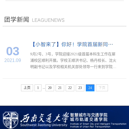
团学新闻
LEAGUENEWS
【小智来了】你好！学院首届新同学！
03
​9月2号、3号，学院迎接2021级首届本科生工作在犀
2021.09
浦校区顺利开展。学校王顺洪书记、杨丹校长、沈火
明副书记以及学校相关机关部处领导一行来到学院迎
新工作现场，指导学院迎新工作，询问学院首届新生
报到情况，走访慰问迎新一线师生。学校副校长、学
院党委书记蒲云，院长何正友...
...
上页
1
20
21
22
23
24
下页