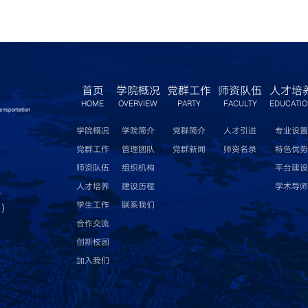
首页
学院概况
党群工作
师资队伍
人才培
HOME
OVERVIEW
PARTY
FACULTY
EDUCATI
学院概况
学院简介
党群简介
人才引进
专业设置
党群工作
管理团队
党群新闻
师资名录
特色优势
师资队伍
组织机构
平台建设
人才培养
建设历程
学术导师
a
学生工作
联系我们
t）
合作交流
创新校园
加入我们