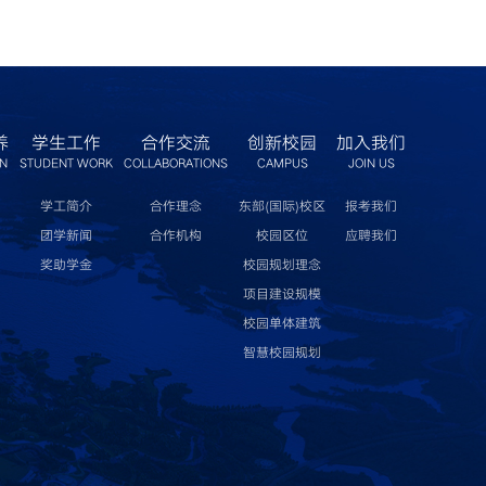
养
学生工作
合作交流
创新校园
加入我们
ON
STUDENT WORK
COLLABORATIONS
CAMPUS
JOIN US
学工简介
合作理念
东部(国际)校区
报考我们
团学新闻
合作机构
校园区位
应聘我们
奖助学金
校园规划理念
项目建设规模
校园单体建筑
智慧校园规划