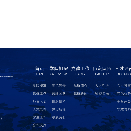
首页
学院概况
党群工作
师资队伍
人才培
HOME
OVERVIEW
PARTY
FACULTY
EDUCATI
学院概况
学院简介
党群简介
人才引进
专业设置
党群工作
管理团队
党群新闻
师资名录
特色优势
师资队伍
组织机构
平台建设
人才培养
建设历程
学术导师
a
学生工作
联系我们
t）
合作交流