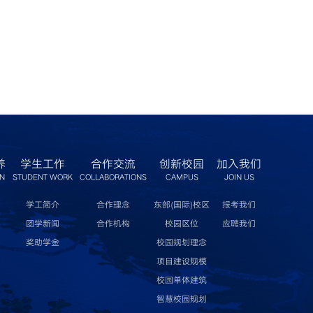
养
学生工作
合作交流
创新校园
加入我们
ON
STUDENT WORK
COLLABORATIONS
CAMPUS
JOIN US
学工简介
合作理念
东部(国际)校区
报考我们
团学新闻
合作机构
校园区位
应聘我们
奖助学金
校园规划理念
项目建设规模
校园单体建筑
智慧校园规划