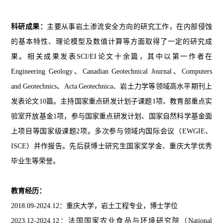
科研成果：
主要从事岩土渗流安全方向的研究工作，在内部侵蚀
的基本特性、理论模型及数值计算等方面取得了一定的研究成
果。相关成果发表SCI/EI论文十余篇，其中以第一作者在
Engineering
Geology
、C
anadian Geotechnical Journal
、C
omputers
and Geotechnics
、Acta
Geotechnica、岩土力学等领域高水平期刊上
发表论文
10
篇。主持国家重点研发计划子课题
1
项、教育部重点实
验室开放基金1项，参与国家重点研发计划、国家自然科学基金面
上项目等国家级课题
2
项。多次参与领域内国际会议（EWGIE、
ISCE）并作报告。先后获博士研究生国家奖学金、重庆大学优秀
毕业生等荣誉。
教育经历：
2018.09-2024.12
：
重庆大学
，
岩土工程专业
，
博士学位
2023.12-2024.12
：
法国
国家
农业食品与环境研究院（National