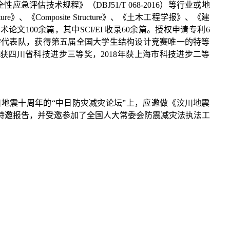
安全性应急评估技术规程》（DBJ51/T 068-2016）等行业或地
ture》、《Composite Structure》、《土木工程学报》、《建
100余篇，其中SCI/EI 收录60余篇。授权申请专利6
大学代表队，获得第五届全国大学生结构设计竞赛唯一的特等
年荣获四川省科技进步三等奖，2018年获上海市科技进步二等
汶川地震十周年的“中日防灾减灾论坛”上，应邀做《汶川地震
特邀报告，并受邀参加了全国人大常委会防震减灾法执法工