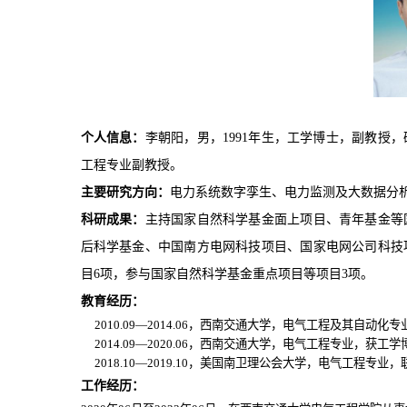
个人信息：
李朝阳
，
男
，
1991
年生，工学博士，
副
教授，
工程
专业
副
教授。
主要研究方向：
电力系统数字孪生
、电力监测及
大
数据分
科研成果：
主持国家自然科学基金面上
项目
、青年
基金
等
后科学基金、中国南方电网科技项目、国家电网公司科技
目6项，
参
与
国家自然科学基金
重点项目等项目3项
。
教育经历：
2010.09—2014.0
6
，西南交通大学，电气工程及其自动化专
20
1
4.09—2020.0
6
，西南交通大学，电气工程专业，获工学
20
1
8.10—2019.10，美国南卫理公会大学，电气工程专
工作经历：