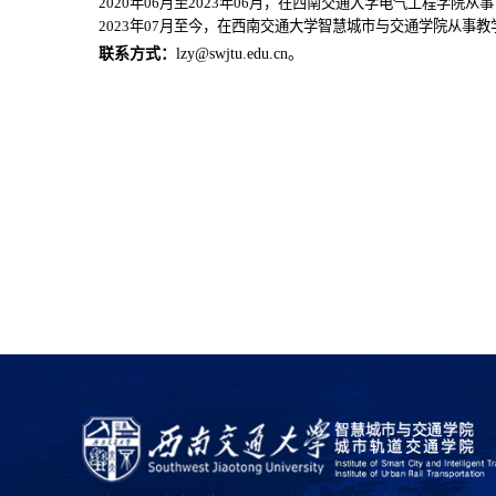
2020
年
06
月至
202
3
年
0
6
月
，
在
西南交通大学电气工程学院从事
2
02
3
年
07
月
至
今
，
在
西南交通大学智慧城市与交通学院从事教
联系
方式
：
lzy@swjtu.edu.cn
。